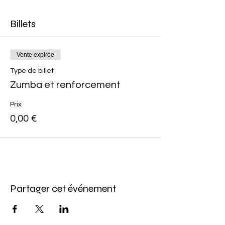
Billets
Vente expirée
Type de billet
Zumba et renforcement
Prix
0,00 €
Partager cet événement