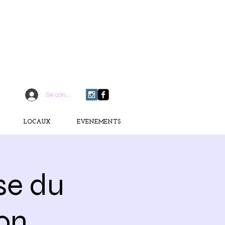
CONTACTEZ-MOI
06 75 18 91 09
​D
È
S AUJOURD'HUI
Se connecter
LOCAUX
EVENEMENTS
se du
on