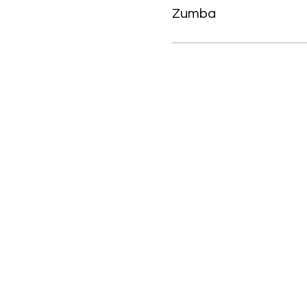
Zumba