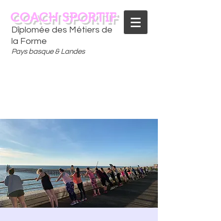
COACH SPORTIF
Dîplomée des Métiers de
la Forme
Pays basque & Landes
CONTACTEZ-MOI
06 75 18 91 09
​D
È
S AUJOURD'HUI