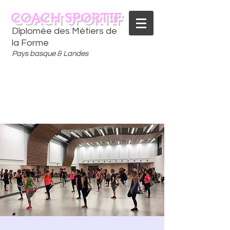
COACH SPORTIF
Dîplomée des Métiers de
la Forme
Pays basque & Landes
CONTACTEZ-MOI
06 75 18 91 09
​D
È
S AUJOURD'HUI