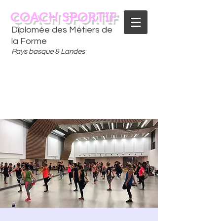
COACH SPORTIF
Dîplomée des Métiers de
la Forme
Pays basque & Landes
CONTACTEZ-MOI
06 75 18 91 09
​D
È
S AUJOURD'HUI