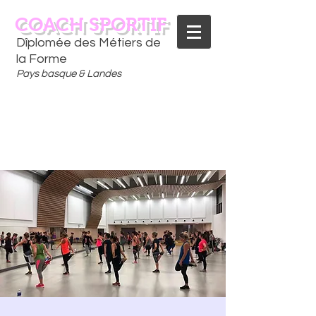
COACH SPORTIF
Dîplomée des Métiers de
la Forme
Pays basque & Landes
CONTACTEZ-MOI
06 75 18 91 09
​D
È
S AUJOURD'HUI