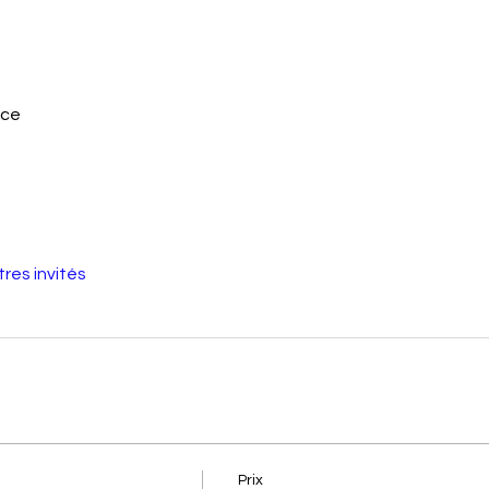
nce
tres invités
Prix