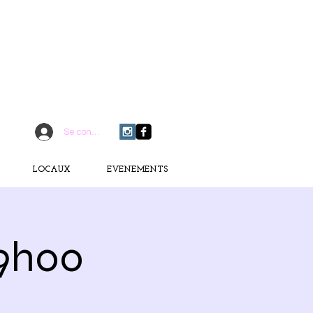
CONTACTEZ-MOI
06 75 18 91 09
​D
È
S AUJOURD'HUI
Se connecter
LOCAUX
EVENEMENTS
19h00