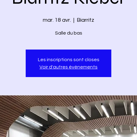
mar. 18 avr.
  |  
Biarritz
Salle du bas
Les inscriptions sont closes
Voir d'autres événements