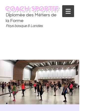
COACH SPORTIF
Dîplomée des Métiers de
la Forme
Pays basque & Landes
CONTACTEZ-MOI
06 75 18 91 09
​D
È
S AUJOURD'HUI