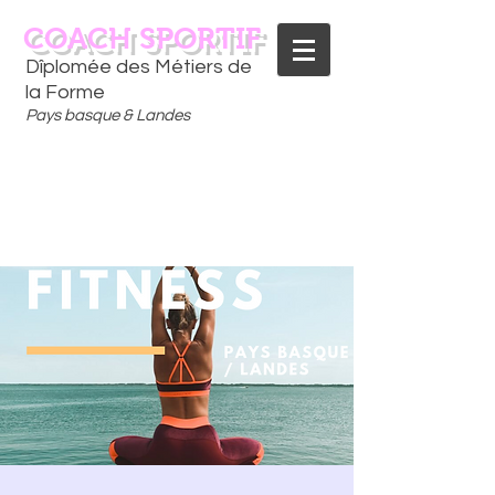
COACH SPORTIF
Dîplomée des Métiers de
la Forme
Pays basque & Landes
CONTACTEZ-MOI
06 75 18 91 09
​D
È
S AUJOURD'HUI