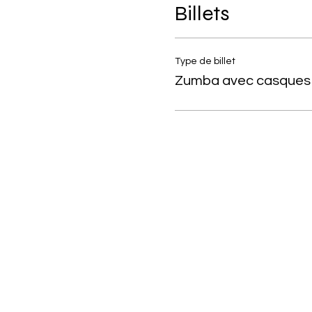
Billets
Type de billet
Zumba avec casques