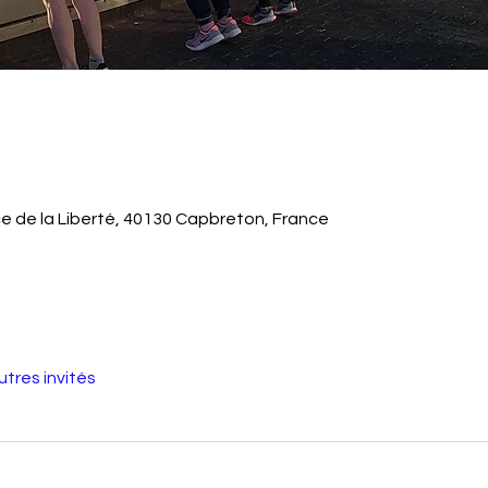
e de la Liberté, 40130 Capbreton, France
utres invités