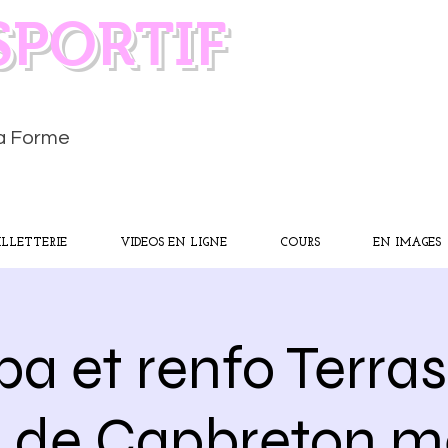
SPORTIF
la Forme
ILLETTERIE
VIDEOS EN LIGNE
COURS
EN IMAGES
a et renfo Terras
 de Capbreton m