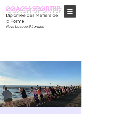
COACH SPORTIF
Dîplomée des Métiers de
la Forme
Pays basque & Landes
CONTACTEZ-MOI
06 75 18 91 09
​D
È
S AUJOURD'HUI