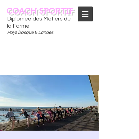
COACH SPORTIF
Dîplomée des Métiers de
la Forme
Pays basque & Landes
CONTACTEZ-MOI
06 75 18 91 09
​D
È
S AUJOURD'HUI