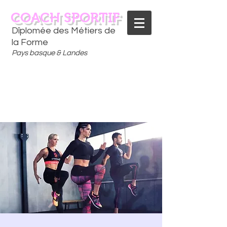
COACH SPORTIF
Dîplomée des Métiers de
la Forme
Pays basque & Landes
CONTACTEZ-MOI
06 75 18 91 09
​D
È
S AUJOURD'HUI