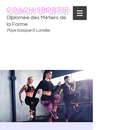
COACH SPORTIF
Dîplomée des Métiers de
la Forme
Pays basque & Landes
CONTACTEZ-MOI
06 75 18 91 09
​D
È
S AUJOURD'HUI