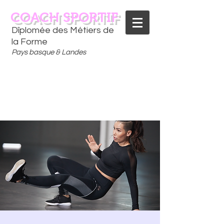
COACH SPORTIF
Dîplomée des Métiers de
la Forme
Pays basque & Landes
CONTACTEZ-MOI
06 75 18 91 09
​D
È
S AUJOURD'HUI