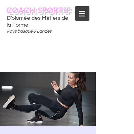
COACH SPORTIF
Dîplomée des Métiers de
la Forme
Pays basque & Landes
CONTACTEZ-MOI
06 75 18 91 09
​D
È
S AUJOURD'HUI