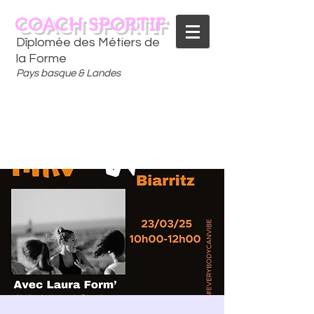
COACH SPORTIF
Dîplomée des Métiers de
la Forme
Pays basque & Landes
CONTACTEZ-MOI
06 75 18 91 09
​D
È
S AUJOURD'HUI