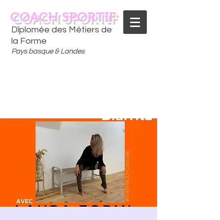
COACH SPORTIF
Dîplomée des Métiers de
la Forme
Pays basque & Landes
CONTACTEZ-MOI
06 75 18 91 09
​D
È
S AUJOURD'HUI