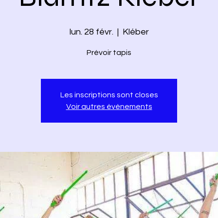
lun. 28 févr.
  |  
Kléber
Prévoir tapis
Les inscriptions sont closes
Voir autres événements