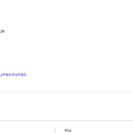
nce
utres invités
Prix