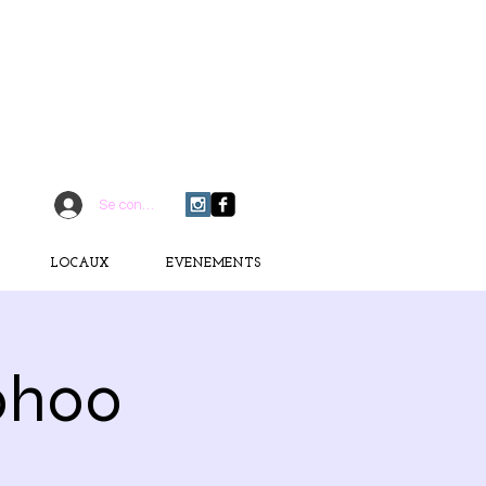
CONTACTEZ-MOI
06 75 18 91 09
​D
È
S AUJOURD'HUI
Se connecter
LOCAUX
EVENEMENTS
0h00