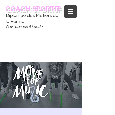
COACH SPORTIF
Dîplomée des Métiers de
la Forme
Pays basque & Landes
CONTACTEZ-MOI
06 75 18 91 09
​D
È
S AUJOURD'HUI