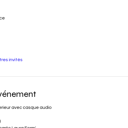
nce
tres invités
événement
erieur avec casque audio
)