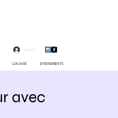
CONTACTEZ-MOI
06 75 18 91 09
​D
È
S AUJOURD'HUI
Se connecter
LOCAUX
EVENEMENTS
ur avec