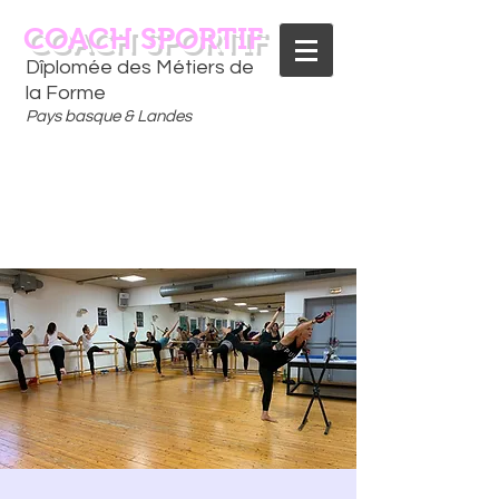
COACH SPORTIF
Dîplomée des Métiers de
la Forme
Pays basque & Landes
CONTACTEZ-MOI
06 75 18 91 09
​D
È
S AUJOURD'HUI