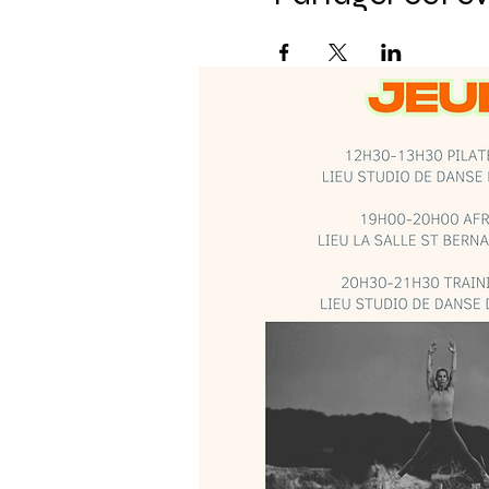
© 20203 par Salle de Sport. Créé avec
Wix.c