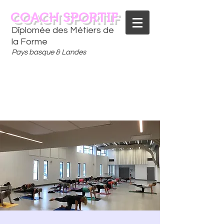
COACH SPORTIF
Dîplomée des Métiers de
la Forme
Pays basque & Landes
CONTACTEZ-MOI
06 75 18 91 09
​D
È
S AUJOURD'HUI