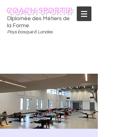
COACH SPORTIF
Dîplomée des Métiers de
la Forme
Pays basque & Landes
CONTACTEZ-MOI
06 75 18 91 09
​D
È
S AUJOURD'HUI