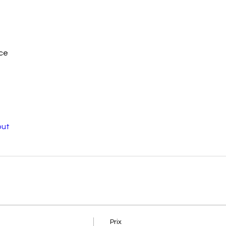
nce
out
Prix