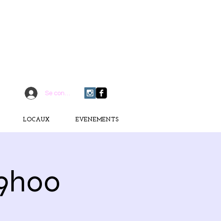
CONTACTEZ-MOI
06 75 18 91 09
​D
È
S AUJOURD'HUI
Se connecter
LOCAUX
EVENEMENTS
19h00