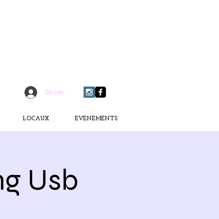
CONTACTEZ-MOI
06 75 18 91 09
​D
È
S AUJOURD'HUI
Se connecter
LOCAUX
EVENEMENTS
ng Usb