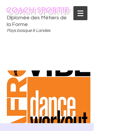
COACH SPORTIF
Dîplomée des Métiers de
la Forme
Pays basque & Landes
CONTACTEZ-MOI
06 75 18 91 09
​D
È
S AUJOURD'HUI