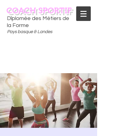
COACH SPORTIF
Dîplomée des Métiers de
la Forme
Pays basque & Landes
CONTACTEZ-MOI
06 75 18 91 09
​D
È
S AUJOURD'HUI