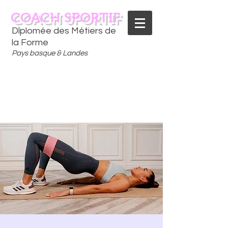
COACH SPORTIF
Dîplomée des Métiers de
la Forme
Pays basque & Landes
CONTACTEZ-MOI
06 75 18 91 09
​D
È
S AUJOURD'HUI