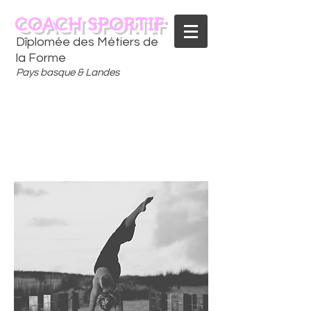
COACH SPORTIF
Dîplomée des Métiers de
la Forme
Pays basque & Landes
CONTACTEZ-MOI
06 75 18 91 09
​D
È
S AUJOURD'HUI