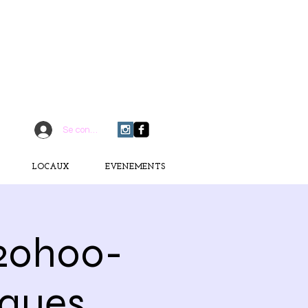
CONTACTEZ-MOI
06 75 18 91 09
​D
È
S AUJOURD'HUI
Se connecter
LOCAUX
EVENEMENTS
20h00-
sques