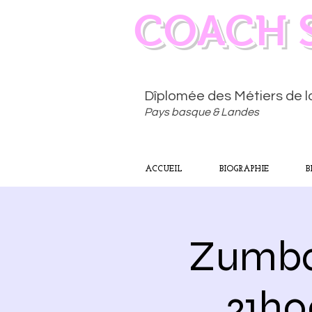
COACH 
Dîplomée des Métiers de 
Pays basque & Landes
ACCUEIL
BIOGRAPHIE
B
Zumba
21h0