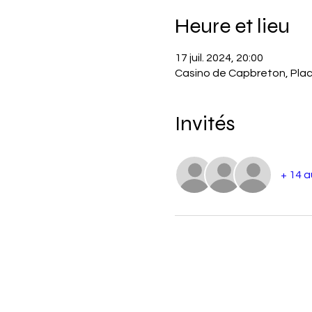
Heure et lieu
17 juil. 2024, 20:00
Casino de Capbreton, Plac
Invités
+ 14 a