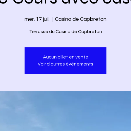
mer. 17 juil.
  |  
Casino de Capbreton
Terrasse du Casino de Capbreton
Aucun billet en vente
Voir d'autres événements