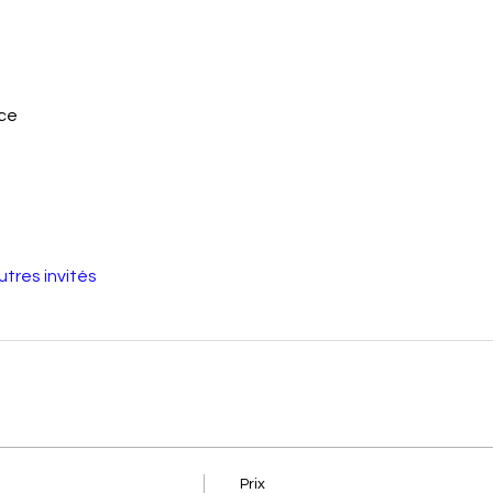
nce
utres invités
Prix