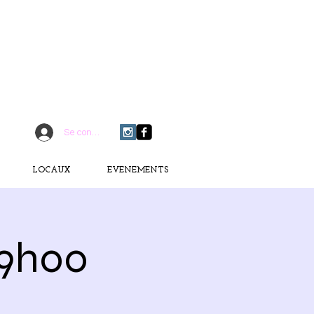
CONTACTEZ-MOI
06 75 18 91 09
​D
È
S AUJOURD'HUI
Se connecter
LOCAUX
EVENEMENTS
19h00