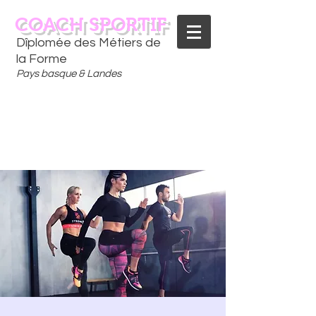
COACH SPORTIF
Dîplomée des Métiers de
la Forme
Pays basque & Landes
CONTACTEZ-MOI
06 75 18 91 09
​D
È
S AUJOURD'HUI