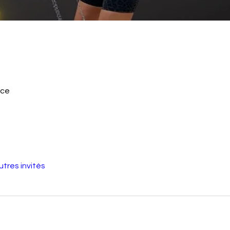
nce
utres invités