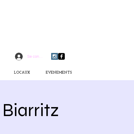
CONTACTEZ-MOI
06 75 18 91 09
​D
È
S AUJOURD'HUI
Se connecter
LOCAUX
EVENEMENTS
Biarritz