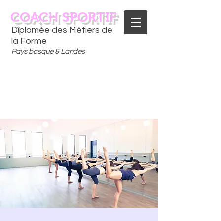
COACH SPORTIF
Dîplomée des Métiers de
la Forme
Pays basque & Landes
CONTACTEZ-MOI
06 75 18 91 09
​D
È
S AUJOURD'HUI